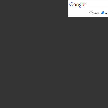
Web
w