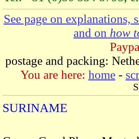
See page on explanations, s
and on
how to
Paypa
postage and packing: Neth
You are here:
home
-
sc
S
SURINAME