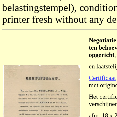
belastingstempel), condition
printer fresh without any de
Negotiatie
ten behoe
opgericht
,
en laatstel
Certificaat
met origin
Het certifi
verschijnen
afm. 18 x 