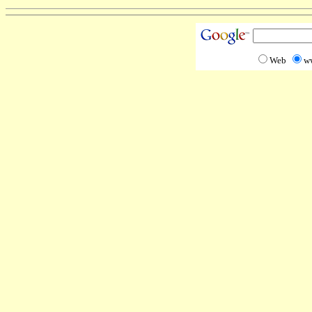
Web
w