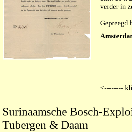
verder in z
Gepreegd b
Amsterda
<-------- k
Surinaamsche Bosch-Exploi
Tubergen & Daam