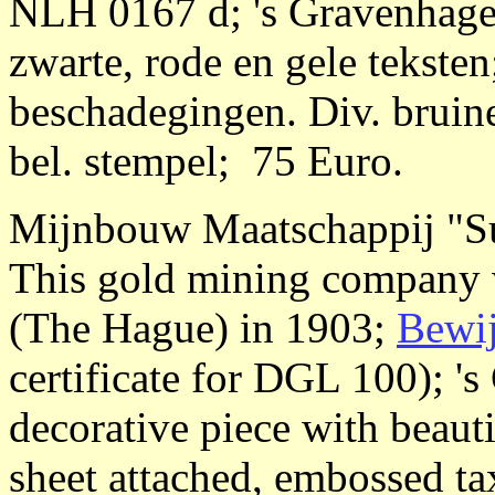
NLH 0167 d; 's Gravenhage 
zwarte, rode en gele tekste
beschadegingen. Div. bruin
bel. stempel; 75 Euro.
Mijnbouw Maatschappij "S
This gold mining company 
(The Hague) in 1903;
Bewij
certificate for DGL 100); '
decorative piece with beaut
sheet attached, embossed ta