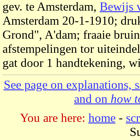
gev. te Amsterdam,
Bewijs 
Amsterdam 20-1-1910; druk
Grond", A'dam; fraaie bruin
afstempelingen tor uiteinde
gat door 1 handtekening, wi
See page on explanations, s
and on
how to
You are here:
home
-
sc
S