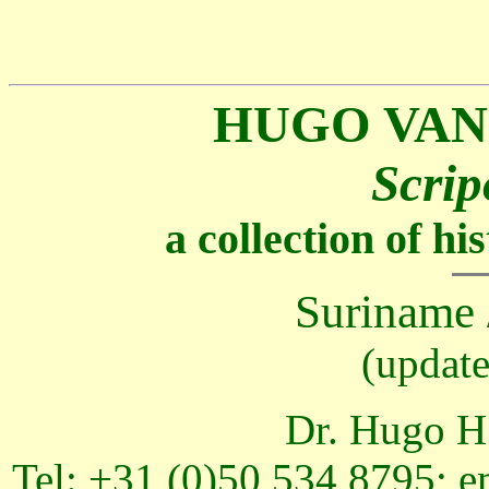
HUGO VAN
Scrip
a collection of h
Suriname 
(updat
Dr. Hugo H.
Tel: +31 (0)50 534 8795; e