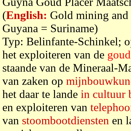
Guyna Goud Placer Maatscha
(
English:
Gold mining and r
Guyana = Suriname)
Typ: Belinfante-Schinkel; 
het exploiteren van de
goud
staande van de Mineraal-Ma
van zaken op
mijnbouwkun
het daar te lande
in cultuur
en exploiteren van
telephoo
van
stoombootdiensten
en l