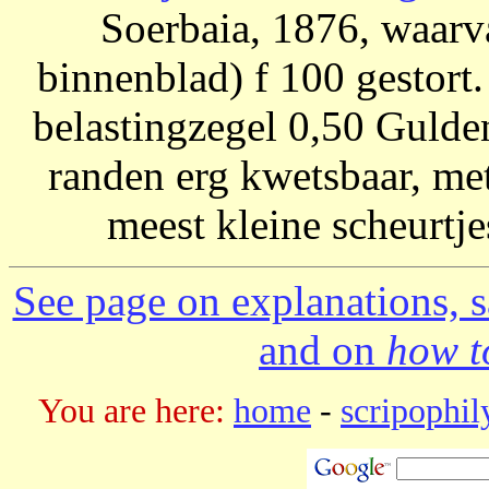
Soerbaia, 1876, waarv
binnenblad) f 100 gestort
belastingzegel 0,50 Guld
randen erg kwetsbaar, met
meest kleine scheurtje
See page on explanations, s
and on
how to
You are here:
home
-
scripophil