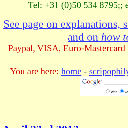
Tel: +31 (0)50 534 8795;; 
See page on explanations, s
and on
how to
Paypal, VISA, Euro-Mastercard 
You are here:
home
-
scripophil
Web
w