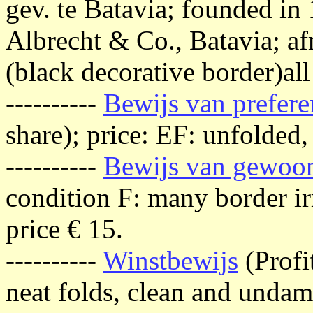
gev. te Batavia; founded in
Albrecht & Co., Batavia; af
(black decorative border)all
----------
Bewijs van prefere
share); price: EF: unfolded
----------
Bewijs van gewoon
condition F: many border ir
price € 15.
----------
Winstbewijs
(Profi
neat folds, clean and undam