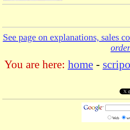
See page on explanations, sales co
order
You are here:
home
-
scrip
Web
w