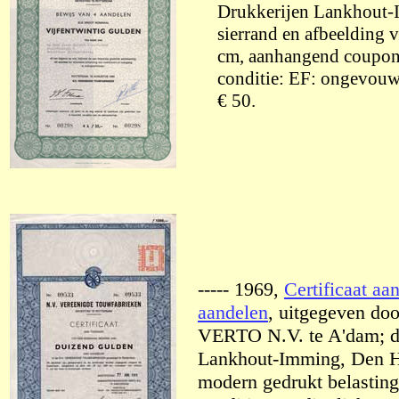
Drukkerijen Lankhout-
sierrand en afbeelding
cm, aanhangend couponb
conditie: EF: ongevouw
€ 50.
----- 1969,
Certificaat aa
aandelen
, uitgegeven doo
VERTO N.V. te A'dam; dr
Lankhout-Imming, Den Ha
modern gedrukt belasting