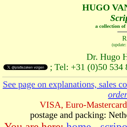
HUGO VA
Scri
a collection o
R
(update
Dr. Hugo H
; Tel: +31 (0)50 534
See page on explanations, sales co
order
VISA, Euro-Mastercard
postage and packing: Neth
You are here:
home
-
scrip