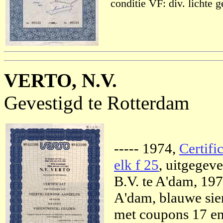
conditie VF: div. lichte g
VERTO, N.V.
Gevestigd te Rotterdam
----- 1974,
Certifi
elk f 25
, uitgegev
B.V. te A'dam, 19
A'dam, blauwe sie
met coupons 17 en