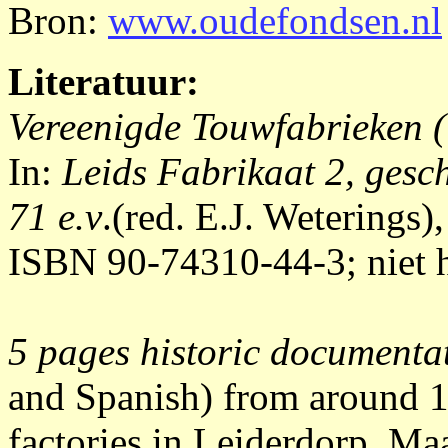
Bron:
www.oudefondsen.nl
Literatuur:
Vereenigde Touwfabrieken (
In:
Leids Fabrikaat 2, gesc
71 e.v
.(red. E.J. Weterings)
ISBN 90-74310-44-3; niet h
5 pages historic documenta
and Spanish) from around 19
factories in Leiderdorp, M