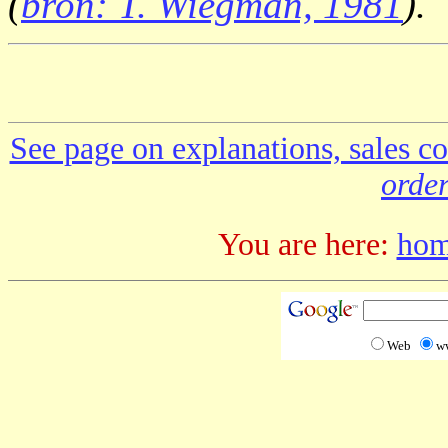
(
bron: T. Wiegman, 1981
).
See page on explanations, sales co
order
You are here:
ho
Web
w