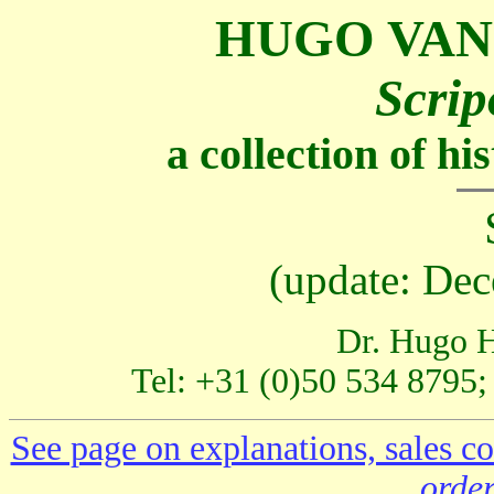
HUGO VAN
Scrip
a collection of h
(update: Dec
Dr. Hugo H
Tel: +31 (0)50 534 8795;
See page on explanations, sales co
order