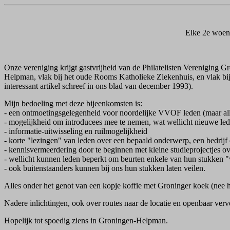
Elke 2e woen
Onze vereniging krijgt gastvrijheid van de Philatelisten Vereniging
Helpman, vlak bij het oude Rooms Katholieke Ziekenhuis, en vlak bij
interessant artikel schreef in ons blad van december 1993).
Mijn bedoeling met deze bijeenkomsten is:
- een ontmoetingsgelegenheid voor noordelijke VVOF leden (maar al
- mogelijkheid om introducees mee te nemen, wat wellicht nieuwe le
- informatie-uitwisseling en ruilmogelijkheid
- korte "lezingen" van leden over een bepaald onderwerp, een bedrijf
- kennisvermeerdering door te beginnen met kleine studieprojectjes ov
- wellicht kunnen leden beperkt om beurten enkele van hun stukken "
- ook buitenstaanders kunnen bij ons hun stukken laten veilen.
Alles onder het genot van een kopje koffie met Groninger koek (nee hoor
Nadere inlichtingen, ook over routes naar de locatie en openbaar verv
Hopelijk tot spoedig ziens in Groningen-Helpman.