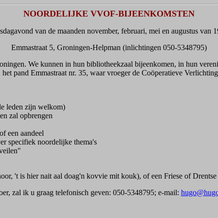
NOORDELIJKE VVOF-BIJEENKOMSTEN
sdagavond van de maanden november, februari, mei en augustus van 19
Emmastraat 5, Groningen-Helpman (inlichtingen 050-5348795)
 Groningen. We kunnen in hun bibliotheekzaal bijeenkomen, in hun vere
 het pand Emmastraat nr. 35, waar vroeger de Coöperatieve Verlichtin
le leden zijn welkom)
den zal opbrengen
 of een aandeel
er specifiek noordelijke thema's
veilen"
, 't is hier nait aal doag'n kovvie mit kouk), of een Friese of Drentse 
oer, zal ik u graag telefonisch geven: 050-5348795; e-mail:
hugo@hugo