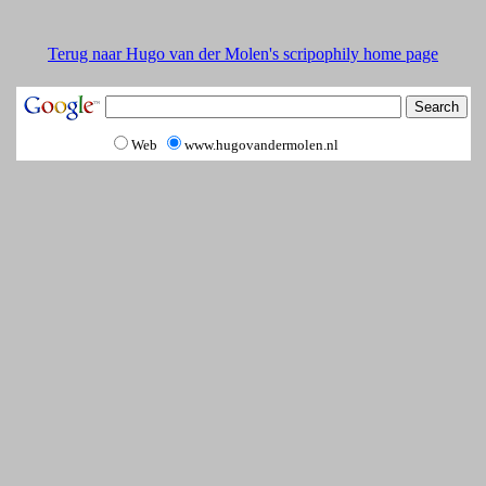
Terug naar Hugo van der Molen's scripophily home page
Web
www.hugovandermolen.nl