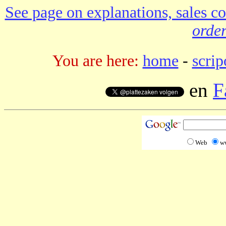
See page on explanations, sales co
order
You are here:
home
-
scrip
en
F
Web
w