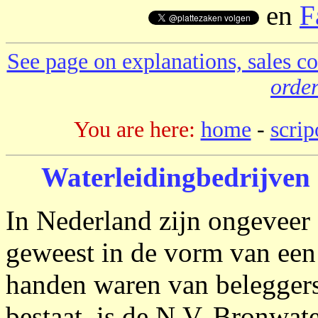
en
F
See page on explanations, sales co
order
You are here:
home
-
scrip
Waterleidingbedrijven 
In Nederland zijn ongeveer
geweest in de vorm van een
handen waren van beleggers.
bestaat, is de N.V. Bronwat