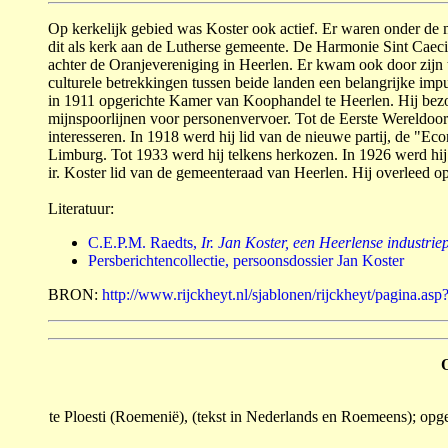
Op kerkelijk gebied was Koster ook actief. Er waren onder de
dit als kerk aan de Lutherse gemeente. De Harmonie Sint Caeci
achter de Oran­jevereni­ging in Heerlen. Er kwam ook door zijn
culturele betrek­kin­gen tussen beide landen een belangrijke i
in 1911 opgerichte Kamer van Koop­handel te Heerlen. Hij be­zoc
mijnspoorlijnen voor personenvervoer. Tot de Eer­ste Wereld­oor
inte­resseren. In 1918 werd hij lid van de nieuwe partij, de "E
Limburg. Tot 1933 werd hij telkens herkozen. In 1926 werd hij
ir. Koster lid van de gemeenteraad van Heerlen. Hij overleed o
Literatuur:
C.E.P.M. Raedts,
Ir. Jan Koster, een Heerlense industriep
Persberichtencollectie, persoonsdossier Jan Koster
BRON:
http://www.rijckheyt.nl/sjablonen/rijckheyt/pagina.a
te Ploesti (Roemenië), (tekst in Nederlands en Roemeens); opg