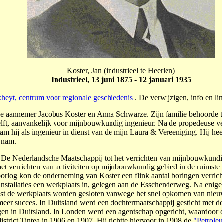
Koster, Jan (industrieel te Heerlen)
Industrieel, 13 juni 1875 - 12 januari 1935
kheyt, centrum voor regionale geschiedenis
. De verwijzigen, info en l
e aannemer Jacobus Koster en Anna Schwarze. Zijn familie be­­hoorde 
e Delft, aanvankelijk voor mijnbouwkundig inge­nieur. Na de propedeuse 
am hij als ingenieur in dienst van de mijn Laura & Vereeniging. Hij hee
g nam.
 "De Nederlandsche Maatschappij tot het verrichten van mijnbouwkundige w
 ver­richten van activiteiten op mijnbouw­kundig ge­bied in de ruimst
rlog kon de onder­neming van Koster een flink aantal boringen verrichte
rinstallaties een werkplaats in, gelegen aan de Esschenderweg. Na enige
oest de werkplaats worden gesloten vanwege het snel opko­men van nieu
 succes. In Duitsland werd een dochtermaat­schappij ge­­sticht met d
ngen in Duitsland. In Londen werd een agent­schap opgericht, waardoor
 district Tintea in 1906 en 1907. Hij richtte hiervoor in 1908 de
"Petrole