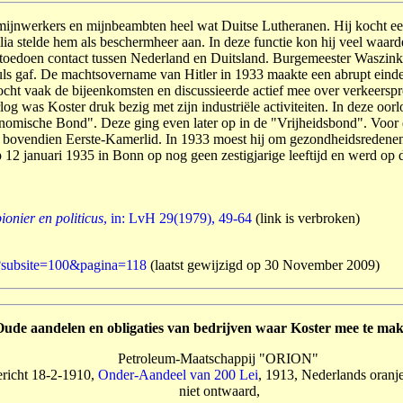
 mijnwerkers en mijnbe­­ambten heel wat Duitse Lutheranen. Hij kocht
lia stelde hem als beschermheer aan. In deze functie kon hij veel waa
 toedoen con­tact tussen Nederland en Duitsland. Burgemeester Waszink e
m­puls gaf. De machts­overname van Hitler in 1933 maakte een abrupt ein
ht vaak de bijeenkomsten en discussieerde actief mee over ver­keersprob
log was Koster druk bezig met zijn industriële activiteiten. In deze oor
cono­mische Bond". Deze ging even later op in de "Vrijheidsbond". Voor d
 bovendien Eerste-Kamerlid. In 1933 moest hij om gezondheidsre­denen 
p 12 januari 1935 in Bonn op nog geen zestigjarige leeftijd en werd op
ionier en politicus
, in: LvH 29(1979), 49-64
(link is verbroken)
sp?subsite=100&pagina=118
(laatst gewijzigd op 30 November 2009)
Oude aandelen en obligaties van bedrijven waar Koster mee te ma
Petroleum-Maatschappij "ORION"
ericht 18-2-1910,
Onder-Aandeel van 200 Lei
, 1913, Nederlands oranj
niet ontwaard,