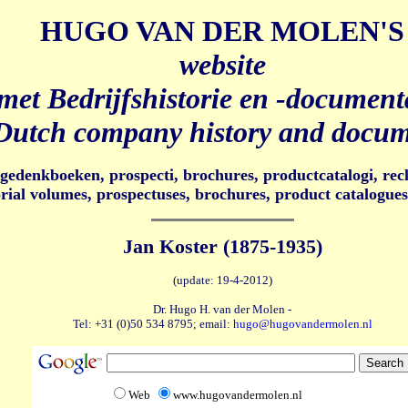
HUGO VAN DER MOLEN'S
website
met Bedrijfshistorie en -document
Dutch company history and docum
e gedenkboeken, prospecti, brochures, productcatalogi, rec
rial volumes, prospectuses, brochures, product catalogues,
Jan Koster (1875-1935)
(update: 19-4-2012)
Dr. Hugo H. van der Molen -
Tel: +31 (0)50 534 8795; email:
hugo@hugovandermolen.nl
Web
www.hugovandermolen.nl