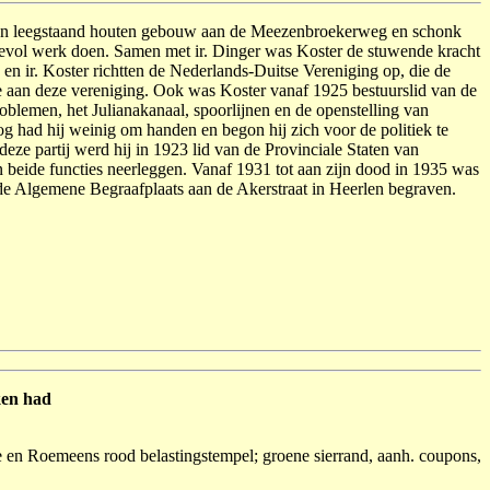
 een leegstaand houten gebouw aan de Meezenbroe­kerweg en schonk
rdevol werk doen. Samen met ir. Dinger was Koster de stuwende kracht
n ir. Koster richtten de Neder­lands-Duitse Vereniging op, die de
de aan de­ze vereniging. Ook was Koster vanaf 1925 bestuurslid van de
lemen, het Juliana­kanaal, spoorlijnen en de open­stel­ling van
log had hij weinig om handen en begon hij zich voor de politiek te
eze partij werd hij in 1923 lid van de Provinciale Staten van
beide functies neer­leggen. Vanaf 1931 tot aan zijn dood in 1935 was
 de Algemene Begraafplaats aan de Akerstraat in Heerlen begraven.
ken had
e en Roemeens rood belastingstempel; groene sierrand, aanh. coupons,