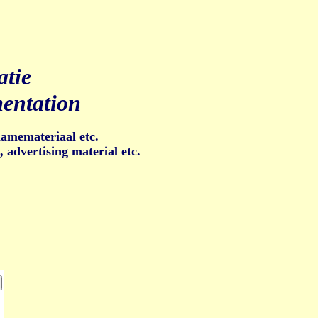
atie
entation
lamemateriaal etc.
 advertising material etc.