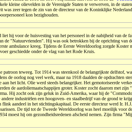
kele klei­ne olievelden in de Verenigde Staten te verwerven, in de stat
t was zeer tegen de zin van de directeur van de Konin­klijke Nederland
 boorpersoneel kon bezig­houden.
ld liet hij voor de huisvesting van het personeel in de nabij­heid van 
n de "Natuurvrienden". Hij was ook be­trokken bij de oprichting van de
 eerste ambulance kreeg. Tijdens de Eerste Wereldoorlog zorgde Koster 
r­voer geschiedde onder de vlag van het Rode Kruis.
le patroon teweeg. Tot 1914 was steenkool de belang­rijk­ste delfstof, 
ens de oorlog nog veel werk, maar na 1918 daalden de opdrachten sterk
ie aan het licht. Olie werd steeds belangrijker. Het gemoto­riseerde v
 werden de aardoliemaatschappijen groter. Koster zocht daarom met zijn 
rma. Hij zocht ook zijn geluk in Zuid-Amerika, waar hij de "Commodore
ele andere industriëlen een hoogoven- en staalbedrijf van de grond te k
ink aandeel in het stich­tings­kapitaal. De eerste direc­teur werd Ir. 
is­sarissen. De tijd tot de Tweede Wereldoorlog was heel moeilijk voor 
n 1934 moest hij om gezondheidsredenen afscheid nemen. Zijn firma "M