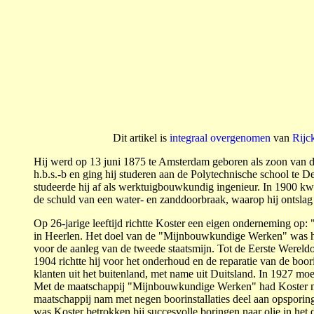
Dit artikel is
integraal overgenomen
van
Rijc
Hij werd op 13 juni 1875 te Amsterdam geboren als zoon van d
h.b.s.-b en ging hij studeren aan de Polytech­ni­­sche school t
studeerde hij af als werk­tuig­­bouwkundig ingenieur. In 1900 kw
de schuld van een water- en zanddoorbraak, waarop hij ontsla
Op 26-jarige leeftijd richtte Kos­ter een eigen onderneming op:
in Heerlen. Het doel van de "Mijn­bouw­kundige Werken" was het
voor de aanleg van de tweede staatsmijn. Tot de Eerste Wereldoo
1904 richtte hij voor het onderhoud en de reparatie van de boo
klanten uit het buitenland, met name uit Duitsland. In 1927 m
Met de maatschappij "Mijnbouwkundige Werken" had Kos­ter meer
maatschappij nam met negen boorinstal­laties deel aan opspori
was Koster betrokken bij suc­­ces­volle boringen naar olie in het