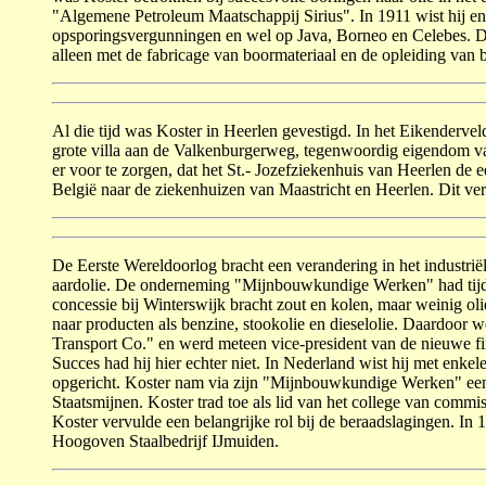
"Algeme­ne Petroleum Maatschappij Sirius". In 1911 wist hij en
opsporingsvergunningen en wel op Java, Borneo en Cele­bes. Di
alleen met de fabricage van boor­materiaal en de opleiding van
Al die tijd was Koster in Heerlen gevestigd. In het Eikender­ve
grote villa aan de Valkenburgerweg, tegen­woordig eigendom va
er voor te zorgen, dat het St.- Jozefziekenhuis van Heerlen de
Bel­gië naar de ziekenhuizen van Maastricht en Heerlen. Dit ve
De Eerste Wereldoorlog bracht een verandering in het in­dus­trië
aardolie. De onderneming "Mijnbouw­kun­dige Werken" had tijd
concessie bij Winterswijk bracht zout en kolen, maar weinig ol
naar pro­ducten als benzine, stookolie en diesel­olie. Daardoor
Transport Co." en werd meteen vice-presi­dent van de nieuwe fi
Succes had hij hier echter niet. In Neder­land wist hij met enk
opgericht. Koster nam via zijn "Mijnbouwkundige Wer­ken" een fl
Staatsmijnen. Koster trad toe als lid van het college van comm
Koster vervulde een belangrijke rol bij de beraadslagingen. I
Hoogoven Staalbedrijf IJmuiden.