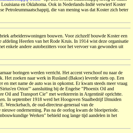
en Loui­siana en Oklahoma. Ook in Nederlands-Indië verwierf Kos­ter
se Petroleummaatschappij, die van me­ning was dat Koster zich beter
de fabriek arbeiderswoningen bouwen. Voor zichzelf bouwde Koster een
 afdeling Heerlen van het Rode Kruis. In 1914 wist deze organisatie
met enkele an­dere autobezitters voor het vervoer van gewonden uit
waarnaar boringen werden verricht. Het accent ver­schoof nu naar de
. Het zoeken naar werk in Rus­land (Bakoe) leverde niets op. Een
erkeer en met name de auto was in opkomst. Er kwam steeds meer vraag
"Sirius'en Orion"' aansluiting bij de Engelse "Phoenix Oil and
 Oil and Transport Cie" met werkterrein in Ar­gentinië oprichtte.
rijgen. In september 1918 werd het Hoogoven Staalbedrijf IJmuiden
H.J.E. Wenckebach, de oud-directeur-generaal van de
de nieuwe onder­neming. Pas na de oorlog kwam de bloei­periode.
ijnbouwkundige Werken" behield nog lange tijd aandelen in het