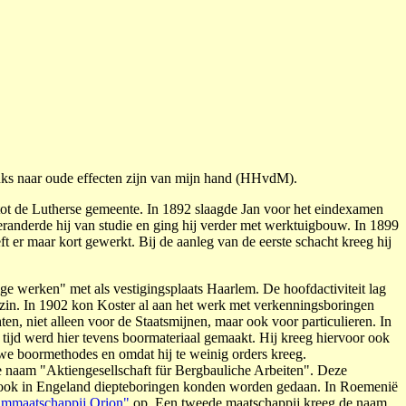
inks naar oude effecten zijn van mijn hand (HHvdM).
tot de Lutherse gemeente. In 1892 slaagde Jan voor het eindexamen
veranderde hij van studie en ging hij ver­der met werktuigbouw. In 1899
ft er maar kort gewerkt. Bij de aanleg van de eerste schacht kreeg hij
er­­­­ken" met als vestigingsplaats Haar­lem. De hoofdactiviteit lag
e zin. In 1902 kon Koster al aan het werk met verkenningsboringen
n, niet alleen voor de Staats­mijnen, maar ook voor particulieren. In
 tijd werd hier tevens boormateriaal gemaakt. Hij kreeg hiervoor ook
we boormethodes en omdat hij te weinig orders kreeg.
e naam "Aktiengesellschaft für Bergbauliche Arbeiten". Deze
 ook in Engeland diepteboringen kon­­den worden gedaan. In Roe­menië
ummaatschappij Orion"
op. Een tweede maatschappij kreeg de naam