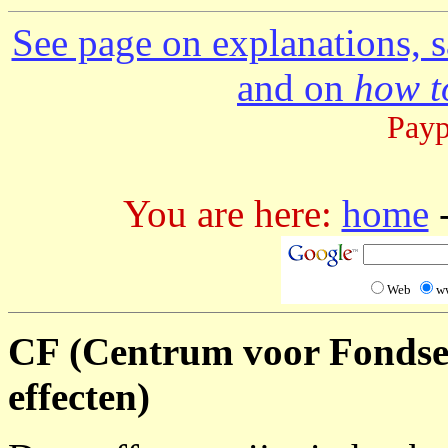
See page on explanations, s
and on
how to
Payp
You are here:
home
Web
w
CF (Centrum voor Fondsena
effecten)