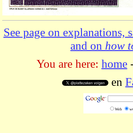
See page on explanations, s
and on
how to
You are here:
home
en
F
Web
w