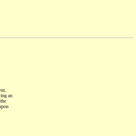
ur,
wing an
 the
oupon