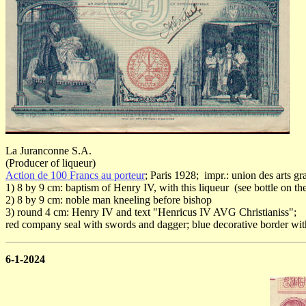
La Juranconne S.A.
(Producer of liqueur)
Action de 100 Francs au porteur
; Paris 1928; impr.: union des arts gr
1) 8 by 9 cm: baptism of Henry IV, with this liqueur (see bottle on the
2) 8 by 9 cm: noble man kneeling before bishop
3) round 4 cm: Henry IV and text "Henricus IV AVG Christianiss";
red company seal with swords and dagger; blue decorative border with
6-1-2024