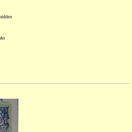
 midden
nks