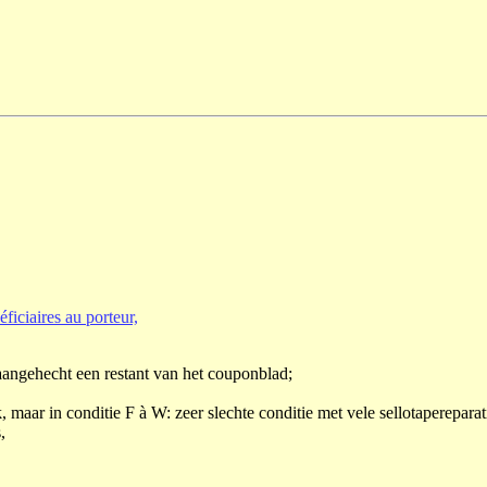
ficiaires au porteur,
aangehecht een restant van het couponblad;
k, maar in conditie F à W: zeer slechte conditie met vele sellotaperepara
,