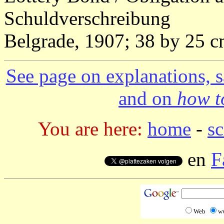
Schuldverschreibung
Belgrade, 1907; 38 by 25 c
See page on explanations, s
and on
how to
You are here:
home
-
sc
en
F
Web
w