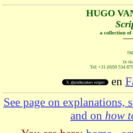
HUGO VA
Scri
a collection o
(u
Dr. Hu
Tel: +31 (0)50 534 879
en
F
See page on explanations, s
and on
how to