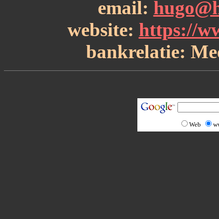
email:
hugo@h
website:
https://
bankrelatie: Me
Web
w