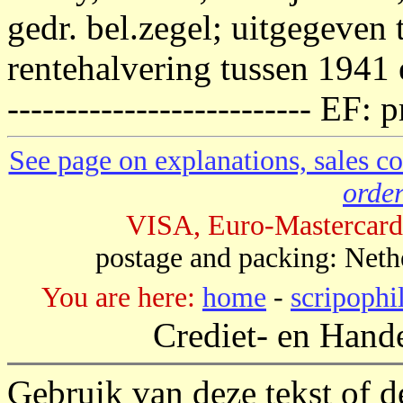
gedr. bel.zegel; uitgegeven 
rentehalvering tussen 1941
-------------------------- EF: 
See page on explanations, sales co
order
VISA, Euro-Mastercard
postage and packing: Neth
You are here:
home
-
scripophi
Crediet- en Hand
Gebruik van deze tekst of 