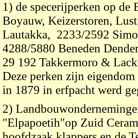
1) de specerijperken op de
Boyauw, Keizerstoren, Lust
Lautakka, 2233/2592 Simo
4288/5880 Beneden Dender,
29 192 Takkermoro & Lacko
Deze perken zijn eigendom 
in 1879 in erfpacht werd g
2) Landbouwondernemingen 
"Elpapoetih"op Zuid Ceram
hoofdzaak klappers en de 