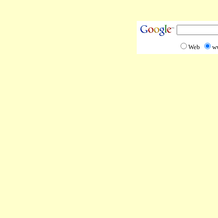
Web
w