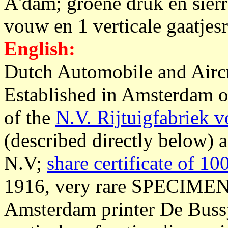
A'dam; groene druk en sierr
vouw en 1 verticale gaatjesr
English:
Dutch Automobile and Airc
Established in Amsterdam o
of the
N.V. Rijtuigfabriek 
(described directly below) 
N.V;
share certificate of 1
1916, very rare SPECIMEN f
Amsterdam printer De Bussy