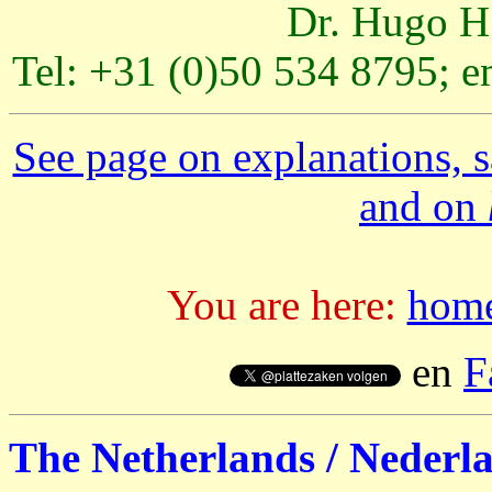
Dr. Hugo H.
Tel: +31 (0)50 534 8795; e
See page on explanations, s
and on
You are here:
hom
en
F
The Netherlands / Nederl