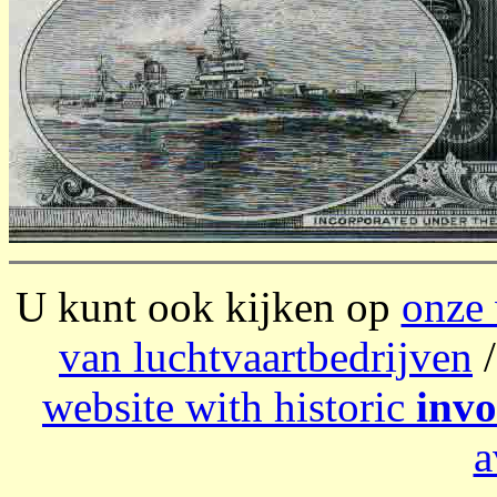
U kunt ook kijken op
onze
van luchtvaartbedrijven
/
website with historic
invo
a