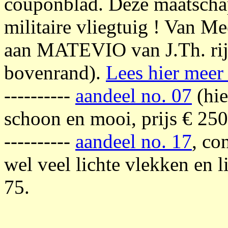
couponblad. Deze maatschapp
militaire vliegtuig ! Van Me
aan MATEVIO van J.Th. rijk
bovenrand).
Lees hier meer
----------
aandeel no. 07
(hie
schoon en mooi, prijs € 250
----------
aandeel no. 17
, co
wel veel lichte vlekken en l
75.