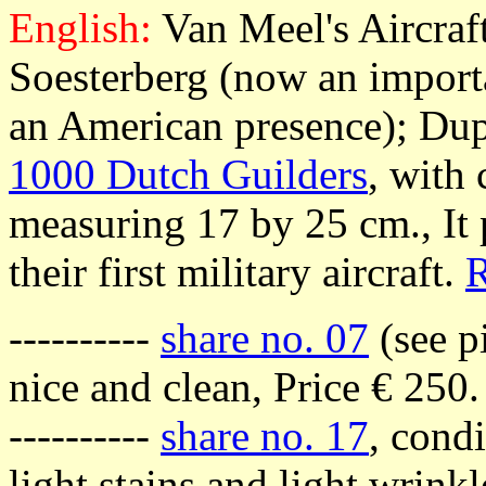
English:
Van Meel's Aircraft
Soesterberg (now an importa
an American presence); Dupl
1000 Dutch Guilders
, with
measuring 17 by 25 cm., It
their first military aircraft.
R
----------
share no. 07
(see p
nice and clean, Price € 250.
----------
share no. 17
, condi
light stains and light wrinkl