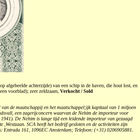
op afgebeelde achterzijde) van een schip in de haven, die hout lost, en
lleen voorblad); zeer zeldzaam,
Verkocht / Sold
l van de maatschappij en het maatschappel;ijk kapitaal van 1 miljoen
ndsvall, een zagerijconcern waarvan de Nehim de importeur voor
 1941). De Nehim is lange tijd een leidende importeur van gezaagd
Westzaan. SCA heeft het bedrijf gesloten en de activiteiten zijn
res: Entrada 161, 1096EC Amsterdam; Telefoon: (+31) 0206905881.