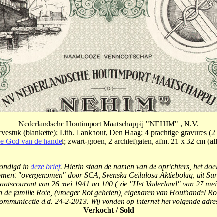
Nederlandsche Houtimport Maatschappij "NEHIM" , N.V.
ervestuk (blankette); Lith. Lankhout, Den Haag; 4 prachtige gravures (2 
e God van de hande
l; zwart-groen, 2 archiefgaten, afm. 21 x 32 cm (a
ondigd in
deze brief
. Hierin staan de namen van de oprichters, het doe
oment "overgenomen" door SCA, Svenska Cellulosa Aktiebolag, uit Su
Staatscourant van 26 mei 1941 no 100 ( zie "Het Vaderland" van 27 mei
de familie Rote, (vroeger Rot geheten), eigenaren van Houthandel Rote ,
communicatie d.d. 24-2-2013.
Wij vonden op internet het volgende ad
Verkocht / Sold