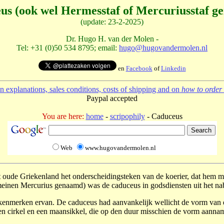
us (ook wel Hermesstaf of Mercuriusstaf g
(update: 23-2-2025)
Dr. Hugo H. van der Molen -
Tel: +31 (0)50 534 8795; email:
hugo@hugovandermolen.nl
en
Facebook
of
Linkedin
 explanations, sales conditions, costs of shipping and on
how to order 
Paypal accepted
You are here:
home
-
scripophily
- Caduceus
Web
www.hugovandermolen.nl
et oude Griekenland het onderscheidingsteken van de koerier, dat hem 
meinen Mercurius genaamd) was de caduceus in godsdiensten uit het na
enmerken ervan. De caduceus had aanvankelijk wellicht de vorm van een 
en cirkel en een maansikkel, die op den duur misschien de vorm aanna