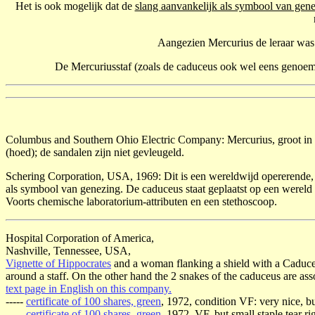
Het is ook mogelijk dat de
slang aanvankelijk als symbool van gen
Aangezien Mercurius de leraar was 
De Mercuriusstaf (zoals de caduceus ook wel eens genoe
Columbus and Southern Ohio Electric Company: Mercurius, groot in bee
(hoed); de sandalen zijn niet gevleugeld.
Schering Corporation, USA, 1969: Dit is een wereldwijd opererende, in
als symbool van genezing. De caduceus staat geplaatst op een wereld
Voorts chemische laboratorium-attributen en een stethoscoop.
Hospital Corporation of America,
Nashville, Tennessee, USA,
Vignette of Hippocrates
and a woman flanking a shield with a Caduceus
around a staff. On the other hand the 2 snakes of the caduceus are as
text page in English on this company.
-----
certificate of 100 shares, green
, 1972, condition VF: very nice, bu
-----
certificate of 100 shares, green
, 1972, VF, but small staple tear ri