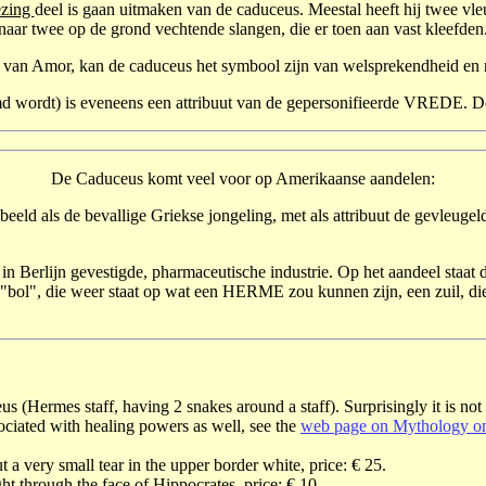
ezing
deel is gaan uitmaken van de caduceus. Meestal heeft hij twee vl
naar twee op de grond vechtende slangen, die er toen aan vast kleefden
van Amor, kan de caduceus het symbool zijn van welsprekendheid en r
md wordt) is eveneens een attribuut van de gepersonifieerde VREDE. 
De Caduceus komt veel voor op Amerikaanse aandelen:
ld als de bevallige Griekse jongeling, met als attribuut de gevleugelde
 Berlijn gevestigde, pharmaceutische industrie. Op het aandeel staat de
 "bol", die weer staat op wat een HERME zou kunnen zijn, een zuil, di
 (Hermes staff, having 2 snakes around a staff). Surprisingly it is not
sociated with healing powers as well, see the
web page on Mythology on
t a very small tear in the upper border white, price: € 25.
ght through the face of Hippocrates, price: € 10.