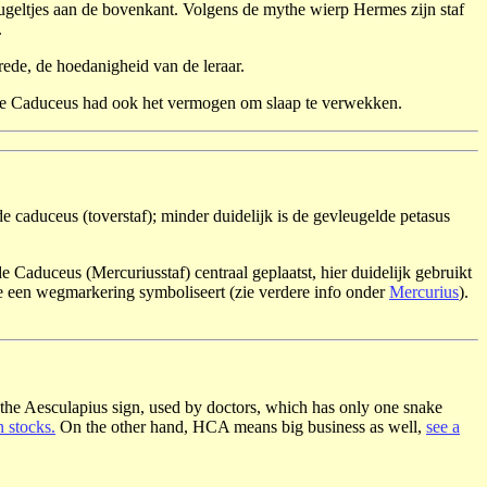
eugeltjes aan de bovenkant. Volgens de mythe wierp Hermes zijn staf
.
ede, de hoedanigheid van de leraar.
De Caduceus had ook het vermogen om slaap te verwekken.
 caduceus (toverstaf); minder duidelijk is de gevleugelde petasus
 Caduceus (Mercuriusstaf) centraal geplaatst, hier duidelijk gebruikt
e een wegmarkering symboliseert (zie verdere info onder
Mercurius
).
 the Aesculapius sign, used by doctors, which has only one snake
 stocks.
On the other hand, HCA means big business as well,
see a